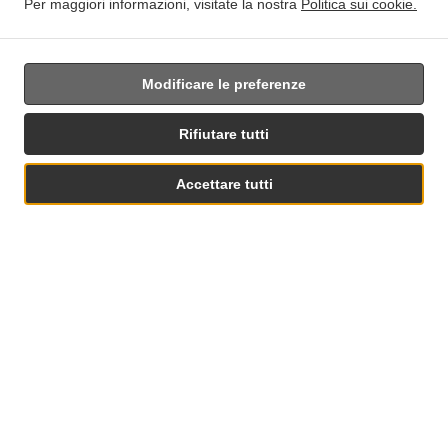
Tariffa di consegna
Per maggiori informazioni, visitate la nostra
Politica sui cookie.
Zone 1
, Min - 0,00 €, Tariffa di consegna - 2,00 €
Modificare le preferenze
Rifiutare tutti
Accettare tutti
Vedi menu e ordina