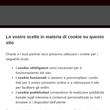
Le vostre scelte in materia di cookie su questo
Consegna Cibo A Torino
sito
Oracle e i suoi partner terzi possono utilizzare i cookie per i
seguenti scopi:
Cerchi cibo a domicilio nelle vicinanze? Non tutti sanno o
hanno il tempo di preparare cibi gustosi.
i cookie obbligatori
sono necessari per il
funzionamento del sito
Quando vuoi essere servito come un re, allora il cibo a
domicilio da Pizzeria La Delizia Torino sarà la scelta migliore
i cookie funzionali
ci aiutano a precompilare i vostri
che tu possa fare.
dati per il vostro prossimo ordine e a ottimizzare il sito
per facilitare gli ordini
Basta selezionare "Consegna" nella schermata del pagamento
i cookie pubblicitari
consentono di realizzare pubblicità
e speriamo che apprezzerai il nostro servizio di consegna del
basate sugli interessi e contenuti personalizzati su tutti i
cibo a domicilio.
browser e i dispositivi dell'utente