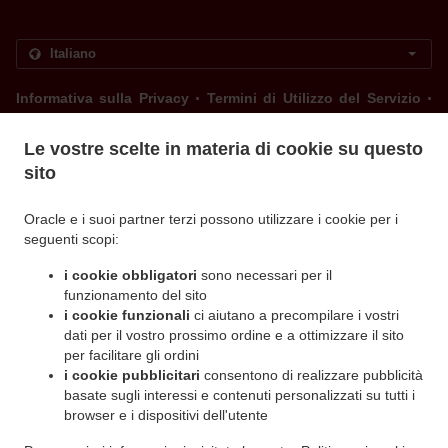
.
.
Informativa sulla Privacy
Termini di Utilizzo del Servizio
Modifiche alla politica sui cookie
Contattaci
Le vostre scelte in materia di cookie su questo
sito
Via Filadelfia 109/h , 10137 Torino TO, Italy
+39 011 360 1554
Oracle e i suoi partner terzi possono utilizzare i cookie per i
Links
seguenti scopi:
Menu
i cookie obbligatori
sono necessari per il
Ordina in anticipo
funzionamento del sito
Contattaci
i cookie funzionali
ci aiutano a precompilare i vostri
dati per il vostro prossimo ordine e a ottimizzare il sito
per facilitare gli ordini
i cookie pubblicitari
consentono di realizzare pubblicità
.
Pizza Servizio di consegna Torino Santa Rita
Pizza Servizio di consegna Torino Borgo
basate sugli interessi e contenuti personalizzati su tutti i
.
.
Filadelfia
browser e i dispositivi dell'utente
Pizza Servizio di consegna Torino Mirafiori Nord
Pizza Servizio di consegna
.
.
Torino Crocetta
Pizza Servizio di consegna Torino Lingotto
Pizza Servizio di consegna